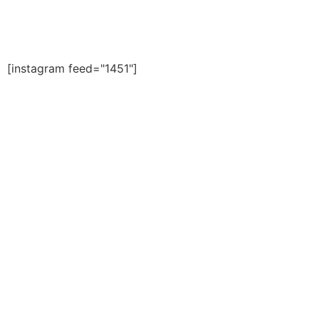
Redes sociales
[instagram feed="1451"]
Blogs
Personajes y Vivencias de mi pueblo.
Espacio de luz