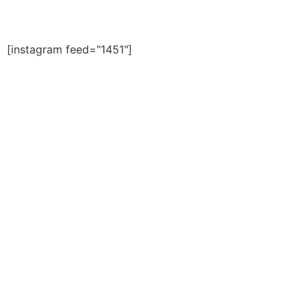
Redes sociales
[instagram feed="1451"]
Blogs
Personajes y Vivencias de mi pueblo.
Espacio de luz