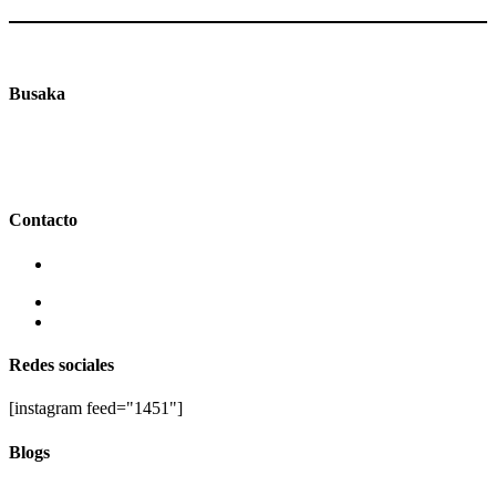
Busaka
Ofrecemos un portafolio de servicios y productos digitales que le
ayudarán en su emprendimiento y en sus proyectos de
transformación digital, e-learning y comercio electrónico.
Contacto
Caracas. Venezuela
Tel: +58 424 274 94 28
Mail : contacto@busaka.xyz
Redes sociales
[instagram feed="1451"]
Blogs
Personajes y Vivencias de mi pueblo.