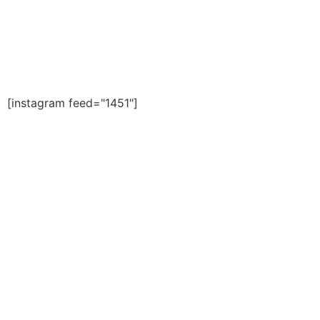
Redes sociales
[instagram feed="1451"]
Blogs
Personajes y Vivencias de mi pueblo.
Espacio de luz