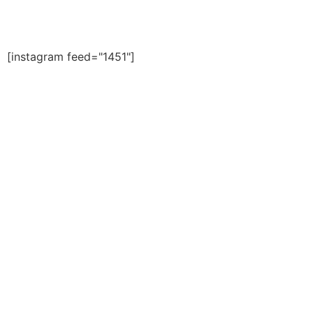
Redes sociales
[instagram feed="1451"]
Blogs
Personajes y Vivencias de mi pueblo.
Espacio de luz